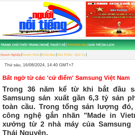
TRANG CHỦ
THỜI TRANG
NGHỆ THUẬT
XẾ
THƯƠNG MẠI
GIẢI TRÍ
DU LỊCH
Doanh Nghiệp
Doanh Nhân
Khỏe-Đẹp
Sản Phẩm - Dịch Vụ
Thứ sáu, 16/08/2024, 14:40 GMT+7
Bất ngờ từ các 'cứ điểm' Samsung Việt Nam
Trong 36 năm kể từ khi bắt đầu sả
Samsung sản xuất gần 6,3 tỷ sản p
toàn cầu. Trong tổng sản lượng đó
công nghệ gắn nhãn "Made in Vie
xưởng từ 2 nhà máy của Samsung đ
Thái Nguyên.