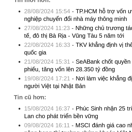
28/08/2024 15:54
-
TP.HCM hỗ trợ vốn ư
nghiệp chuyển đổi nhà máy thông minh
27/08/2024 11:23
-
Những chủ trương tác
tế, đô thị Bà Rịa - Vũng Tàu 5 năm tới
22/08/2024 16:33
-
TKV khẳng định vị th
quốc gia
21/08/2024 15:31
-
SeABank chốt quyền 
phiếu, tăng vốn lên 28.350 tỷ đồng
19/08/2024 17:21
-
Nơi làm việc khẳng đ
người Việt tại Nhật Bản
Tin cũ hơn:
15/08/2024 16:37
-
Phúc Sinh nhận 25 t
Lan cho phát triển bền vững
09/08/2024 16:11
-
MSCI đánh giá cao n