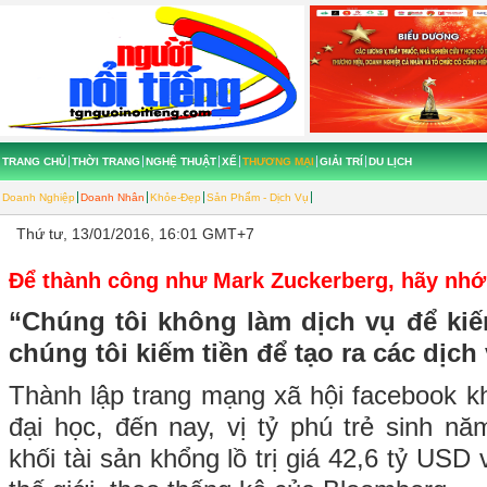
TRANG CHỦ
THỜI TRANG
NGHỆ THUẬT
XẾ
THƯƠNG MẠI
GIẢI TRÍ
DU LỊCH
Doanh Nghiệp
Doanh Nhân
Khỏe-Đẹp
Sản Phẩm - Dịch Vụ
Thứ tư, 13/01/2016, 16:01 GMT+7
Để thành công như Mark Zuckerberg, hãy nhớ 
“Chúng tôi không làm dịch vụ để kiế
chúng tôi kiếm tiền để tạo ra các dịch
Thành lập trang mạng xã hội facebook kh
đại học, đến nay, vị tỷ phú trẻ sinh n
khối tài sản khổng lồ trị giá 42,6 tỷ USD 