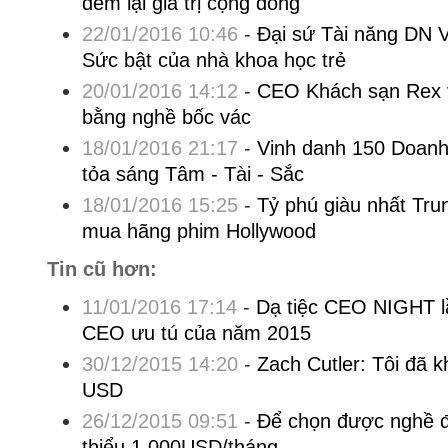
đem lại giá trị cộng đồng
22/01/2016 10:46
-
Đại sứ Tài năng DN V
Sức bật của nhà khoa học trẻ
20/01/2016 14:12
-
CEO Khách sạn Rex v
bằng nghề bốc vác
18/01/2016 21:17
-
Vinh danh 150 Doanh
tỏa sáng Tâm - Tài - Sắc
18/01/2016 15:25
-
Tỷ phú giàu nhất Tru
mua hãng phim Hollywood
Tin cũ hơn:
11/01/2016 17:14
-
Dạ tiệc CEO NIGHT l
CEO ưu tú của năm 2015
30/12/2015 14:20
-
Zach Cutler: Tôi đã k
USD
26/12/2015 09:51
-
Để chọn được nghề đ
thiểu 1.000USD/tháng