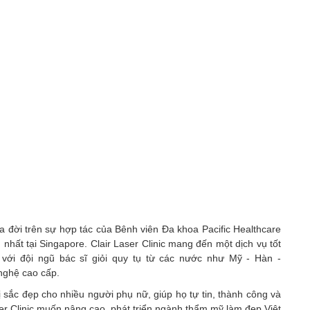
a đời trên sự hợp tác của Bênh viên Đa khoa Pacific Healthcare
 nhất tại Singapore.
Clair Laser Clinic
mang đến một dịch vụ tốt
 với đội ngũ bác sĩ giỏi quy tụ từ các nước như Mỹ - Hàn -
 nghệ cao cấp.
sắc đẹp cho nhiều người phụ nữ, giúp họ tự tin, thành công và
er Clinic
muốn nâng cao, phát triển ngành thẩm mỹ làm đẹp Việt