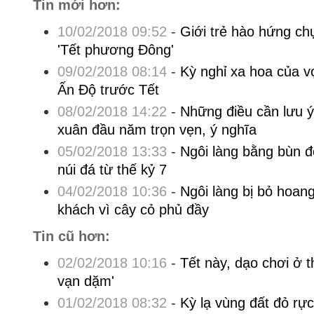
Tin mới hơn:
10/02/2018 09:52
-
Giới trẻ hào hứng ch
'Tết phương Đông'
09/02/2018 08:14
-
Kỳ nghỉ xa hoa của 
Ấn Độ trước Tết
08/02/2018 14:22
-
Những điều cần lưu ý
xuân đầu năm trọn vẹn, ý nghĩa
05/02/2018 13:33
-
Ngôi làng bằng bùn 
núi đá từ thế kỷ 7
04/02/2018 10:36
-
Ngôi làng bị bỏ hoan
khách vì cây cỏ phủ đầy
Tin cũ hơn:
02/02/2018 10:16
-
Tết này, dạo chơi ở t
vạn dặm'
01/02/2018 08:32
-
Kỳ lạ vùng đất đỏ rự