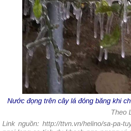
Nước đọng trên cây lá đóng băng khi ch
Theo L
Link nguồn: http://ttvn.vn/helino/sa-pa-t