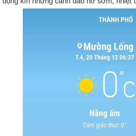
đọng kín những cành đào nở sớm, nhiệt 