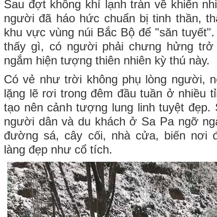
Sau đợt không khí lạnh tràn về khiến nh
người đã háo hức chuẩn bị tinh thần, th
khu vực vùng núi Bắc Bộ để "săn tuyết
thấy gì, có người phải chưng hửng trở
ngắm hiện tượng thiên nhiên kỳ thú này.
Có vẻ như trời không phụ lòng người, n
lặng lẽ rơi trong đêm đầu tuần ở nhiều t
tạo nên cảnh tượng lung linh tuyệt đẹp.
người dân và du khách ở Sa Pa ngỡ ngà
đường sá, cây cối, nhà cửa, biến nơi 
làng đẹp như cổ tích.