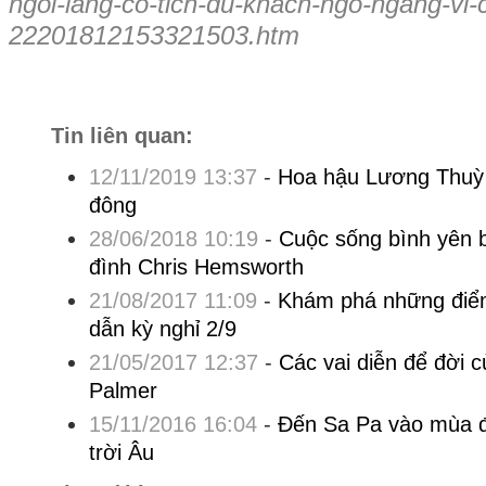
ngoi-lang-co-tich-du-khach-ngo-ngang-vi
22201812153321503.htm
Tin liên quan:
12/11/2019 13:37
-
Hoa hậu Lương Thuỳ 
đông
28/06/2018 10:19
-
Cuộc sống bình yên b
đình Chris Hemsworth
21/08/2017 11:09
-
Khám phá những điể
dẫn kỳ nghỉ 2/9
21/05/2017 12:37
-
Các vai diễn để đời c
Palmer
15/11/2016 16:04
-
Đến Sa Pa vào mùa đ
trời Âu