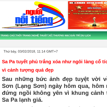
TRANG CHỦ
THỜI TRANG
NGHỆ THUẬT
XẾ
THƯƠNG MẠI
GIẢI TRÍ
DU LỊCH
Thứ bảy, 03/02/2018, 11:14 GMT+7
Sa Pa tuyết phủ trắng xóa như ngôi làng cổ t
vì cảnh tượng quá đẹp
Sau những bức ảnh đẹp tuyệt vời v
Sơn (Lạng Sơn) ngày hôm qua, hôm 
đứng ngồi không yên vì khung cảnh t
Sa Pa lạnh giá.