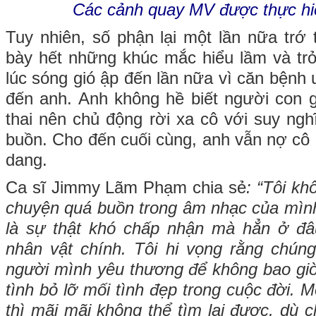
Các cảnh quay MV được thực hiệ
Tuy nhiên, số phận lại một lần nữa trớ t
bày hết những khúc mắc hiểu lầm và tr
lúc sóng gió ập đến lần nữa vì căn bệnh 
đến anh. Anh không hề biết người con 
thai nên chủ động rời xa cô với suy ng
buồn. Cho đến cuối cùng, anh vẫn nợ cô
dang.
Ca sĩ Jimmy Lãm Phạm chia sẻ
: “Tôi k
chuyện quá buồn trong âm nhạc của mình 
là sự thật khó chấp nhận mà hẳn ở đâ
nhân vật chính. Tôi hi vọng rằng chúng 
người mình yêu thương để không bao giờ 
tình bỏ lỡ mối tình đẹp trong cuộc đời. M
thì mãi mãi không thể tìm lại được, dù 