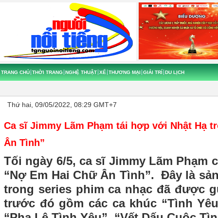
TRANG CHỦ
THỜI TRANG
NGHỆ THUẬT
XẾ
THƯƠNG MẠI
GIẢI TRÍ
DU LỊCH
Thứ hai, 09/05/2022, 08:29 GMT+7
Ca sĩ Jimmy Lãm Phạm tái hợp với Nhật Hạ 
Ân Tình”
Tối ngày 6/5, ca sĩ Jimmy Lãm Phạm 
“Nợ Em Hai Chữ Ân Tình”. Đây là s
trong series phim ca nhạc đã được g
trước đó gồm các ca khúc “Tình Yê
“Pha Lê Tình Yêu”, “Vết Dấu Cuộc Tìn