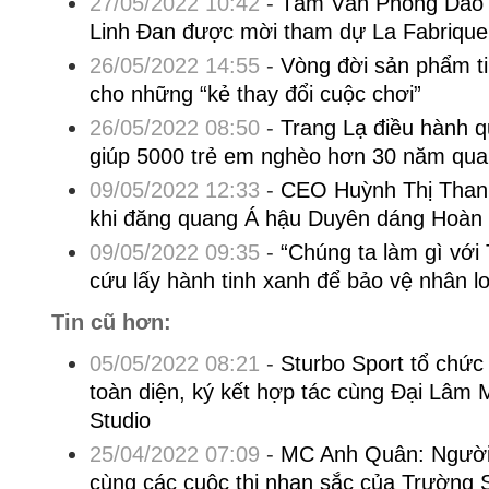
27/05/2022 10:42
-
Tấm Ván Phóng Dao 
Linh Đan được mời tham dự La Fabrique
26/05/2022 14:55
-
Vòng đời sản phẩm t
cho những “kẻ thay đổi cuộc chơi”
26/05/2022 08:50
-
Trang Lạ điều hành q
giúp 5000 trẻ em nghèo hơn 30 năm qua
09/05/2022 12:33
-
CEO Huỳnh Thị Thanh
khi đăng quang Á hậu Duyên dáng Hoàn
09/05/2022 09:35
-
“Chúng ta làm gì với 
cứu lấy hành tinh xanh để bảo vệ nhân lo
Tin cũ hơn:
05/05/2022 08:21
-
Sturbo Sport tổ chức
toàn diện, ký kết hợp tác cùng Đại Lâm 
Studio
25/04/2022 07:09
-
MC Anh Quân: Người 
cùng các cuộc thi nhan sắc của Trường