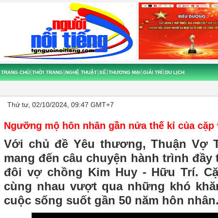
TRANG CHỦ
THỜI TRANG
NGHỆ THUẬT
XẾ
THƯƠNG MẠI
GIẢI TRÍ
DU LỊCH
Thứ tư, 02/10/2024, 09:47 GMT+7
Ngưỡng mộ hôn nhân gần nửa thế kỉ của cặp
Với chủ đề Yêu thương, Thuận Vợ 
mang đến câu chuyện hành trình đầy t
đôi vợ chồng Kim Huy - Hữu Trí. C
cùng nhau vượt qua những khó khăn
cuộc sống suốt gần 50 năm hôn nhân