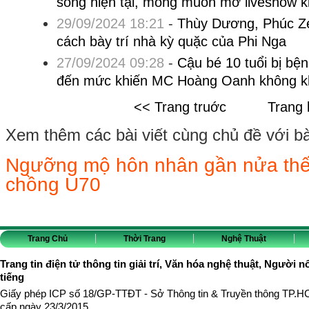
sống hiện tại, mong muốn mở liveshow k
29/09/2024 18:21
-
Thùy Dương, Phúc Z
cách bày trí nhà kỳ quặc của Phi Nga
27/09/2024 09:28
-
Cậu bé 10 tuổi bị bệ
đến mức khiến MC Hoàng Oanh không kh
<< Trang truớc
Trang 
Xem thêm các bài viết cùng chủ đề với bài 
Ngưỡng mộ hôn nhân gần nửa thế 
chồng U70
Trang Chủ
Thời Trang
Nghệ Thuật
Trang tin điện tử thông tin giải trí, Văn hóa nghệ thuật, Người n
tiếng
Giấy phép ICP số 18/GP-TTĐT - Sở Thông tin & Truyền thông TP.
cấp ngày 23/3/2015