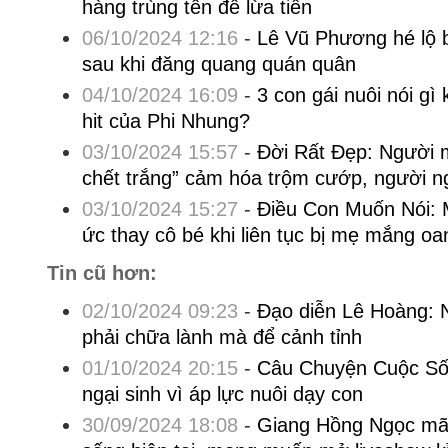
hàng trùng tên để lừa tiền
06/10/2024 12:16
-
Lê Vũ Phương hé lộ b
sau khi đăng quang quán quân
04/10/2024 16:09
-
3 con gái nuôi nói gì 
hit của Phi Nhung?
03/10/2024 15:57
-
Đời Rất Đẹp: Người m
chết trắng” cảm hóa trộm cướp, người n
03/10/2024 15:27
-
Điều Con Muốn Nói:
ức thay cô bé khi liên tục bị mẹ mắng oa
Tin cũ hơn:
02/10/2024 09:23
-
Đạo diễn Lê Hoàng: 
phải chữa lành mà để cảnh tỉnh
01/10/2024 20:15
-
Câu Chuyện Cuộc Số
ngại sinh vì áp lực nuôi dạy con
30/09/2024 18:08
-
Giang Hồng Ngọc mã