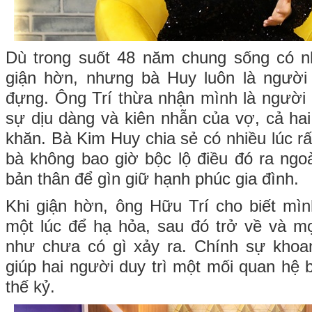
Dù trong suốt 48 năm chung sống có n
giận hờn, nhưng bà Huy luôn là người
đựng. Ông Trí thừa nhận mình là người
sự dịu dàng và kiên nhẫn của vợ, cả ha
khăn. Bà Kim Huy chia sẻ có nhiều lúc r
bà không bao giờ bộc lộ điều đó ra ngoà
bản thân để gìn giữ hạnh phúc gia đình.
Khi giận hờn, ông Hữu Trí cho biết mì
một lúc để hạ hỏa, sau đó trở về và mọ
như chưa có gì xảy ra. Chính sự khoa
giúp hai người duy trì một mối quan hệ 
thế kỷ.