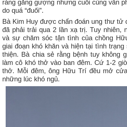
ráng gắng gượng nhưng cuối cùng vẫn p
do quá “đuối”.
Bà Kim Huy được chẩn đoán ung thư tử 
đã phải trải qua 2 lần xạ trị. Tuy nhiên,
và sự chăm sóc tận tình của chồng Hữu
giai đoạn khó khăn và hiện tại tình trạn
thiện. Bà chia sẻ rằng bệnh tuy không 
làm cô khó thở vào ban đêm. Cứ 1-2 giờ 
thở. Mỗi đêm, ông Hữu Trí đều mở cửa 
những lúc khó ngủ.