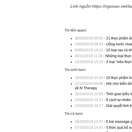
Link nguồn:https://ngoisao.net/
Tin liên quan:
30/09/2019 09:55
-
21 thực phẩm ă
19/04/2019 09:43
-
Uống nước chanh
04/04/2019 16:22
-
10 loại rau củ k
20/11/2018 11:30
-
Những loại thực
10/10/2018 15:18
-
3 loại “siêu thự
Tin mới hơn:
29/10/2019 14:34
-
10 thực phẩm hà
27/10/2019 09:06
-
Hội chợ triển l
về IV Therapy
25/10/2019 10:00
-
Thời gian biểu 
24/10/2019 15:23
-
9 cách tự nhiên
23/10/2019 16:17
-
Giải quyết tình 
Tin cũ hơn:
09/10/2019 13:57
-
6 bài massage 
07/10/2019 14:47
-
5 thức quả bổ s