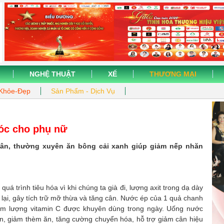
NGHỆ THUẬT
XẾ
THƯƠNG MẠI
Khỏe-Đẹp
Sản Phẩm - Dịch Vụ
vóc cho phụ nữ
ân, thường xuyên ăn bông cải xanh giúp giảm nếp nhăn
quá trình tiêu hóa vì khi chúng ta già đi, lượng axit trong dạ dày
 lại, gây tích trữ mỡ thừa và tăng cân. Nước ép của 1 quả chanh
hàm lượng vitamin C được khuyên dùng trong ngày. Uống nước
n, giảm thèm ăn, tăng cường chuyển hóa, hỗ trợ giảm cân hiệu