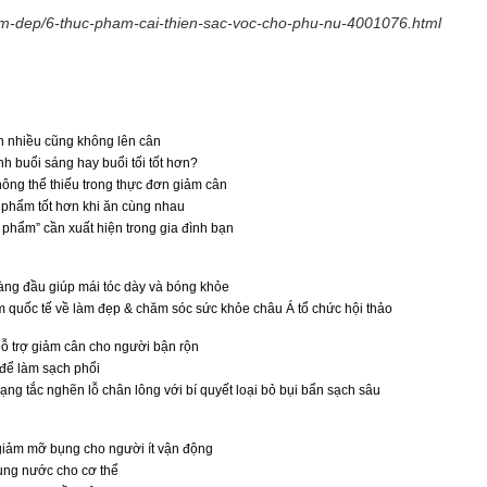
lam-dep/6-thuc-pham-cai-thien-sac-voc-cho-phu-nu-4001076.html
n nhiều cũng không lên cân
 buổi sáng hay buổi tối tốt hơn?
hông thể thiếu trong thực đơn giảm cân
 phẩm tốt hơn khi ăn cùng nhau
c phẩm” cần xuất hiện trong gia đình bạn
ng đầu giúp mái tóc dày và bóng khỏe
ãm quốc tế về làm đẹp & chăm sóc sức khỏe châu Á tổ chức hội thảo
hỗ trợ giảm cân cho người bận rộn
 để làm sạch phổi
trạng tắc nghẽn lỗ chân lông với bí quyết loại bỏ bụi bẩn sạch sâu
giảm mỡ bụng cho người ít vận động
ung nước cho cơ thể