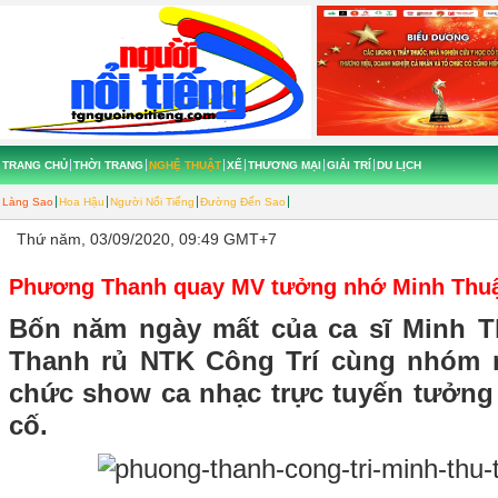
TRANG CHỦ
THỜI TRANG
NGHỆ THUẬT
XẾ
THƯƠNG MẠI
GIẢI TRÍ
DU LỊCH
Làng Sao
Hoa Hậu
Người Nổi Tiếng
Đường Đến Sao
Thứ năm, 03/09/2020, 09:49 GMT+7
Phương Thanh quay MV tưởng nhớ Minh Thu
Bốn năm ngày mất của ca sĩ Minh T
Thanh rủ NTK Công Trí cùng nhóm n
chức show ca nhạc trực tuyến tưởn
cố.