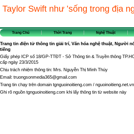
Taylor Swift như 'sống trong địa n
Trang Chủ
Thời Trang
Nghệ Thuật
Trang tin điện tử thông tin giải trí, Văn hóa nghệ thuật, Người n
tiếng
Giấy phép ICP số 18/GP-TTĐT - Sở Thông tin & Truyền thông TP.
cấp ngày 23/3/2015
Chịu trách nhiệm thông tin: Mrs. Nguyễn Thị Minh Thúy
Email:
truongsonmedia365@gmail.com
Trang tin chạy trên domain
tgnguoinoitieng.com
/
nguoinoitieng.net.vn
Ghi rõ nguồn
tgnguoinoitieng.com
khi lấy thông tin từ website này