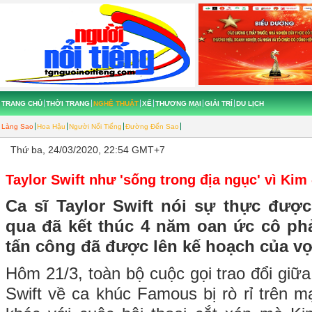
TRANG CHỦ
THỜI TRANG
NGHỆ THUẬT
XẾ
THƯƠNG MẠI
GIẢI TRÍ
DU LỊCH
Làng Sao
Hoa Hậu
Người Nổi Tiếng
Đường Đến Sao
Thứ ba, 24/03/2020, 22:54 GMT+7
Taylor Swift như 'sống trong địa ngục' vì Kim
Ca sĩ Taylor Swift nói sự thực đượ
qua đã kết thúc 4 năm oan ức cô ph
tấn công đã được lên kế hoạch của v
Hôm 21/3, toàn bộ cuộc gọi trao đổi giữ
Swift về ca khúc Famous bị rò rỉ trên 