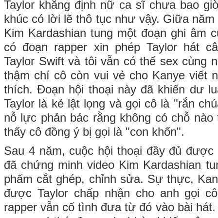
Taylor khẳng định nữ ca sĩ chưa bao gi
khúc có lời lẽ thô tục như vậy. Giữa năm
Kim Kardashian tung một đoạn ghi âm cu
có đoạn rapper xin phép Taylor hát c
Taylor Swift và tôi vẫn có thể sex cùng 
thậm chí cô còn vui vẻ cho Kanye viết 
thích. Đoạn hội thoại này đã khiến dư lu
Taylor là kẻ lật lọng và gọi cô là "rắn c
nỗ lực phản bác rằng không có chỗ nào 
thấy cô đồng ý bị gọi là "con khốn".
Sau 4 năm, cuộc hội thoại đầy đủ được 
đã chứng minh video Kim Kardashian tu
phẩm cắt ghép, chỉnh sửa. Sự thực, Ka
được Taylor chấp nhận cho anh gọi cô
rapper vẫn cố tình đưa từ đó vào bài hát