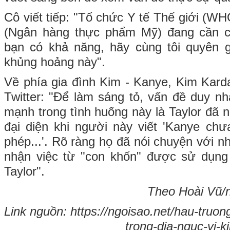
Cô viết tiếp: "Tổ chức Y tế Thế giới (W
(Ngân hàng thực phẩm Mỹ) đang cần c
bạn có khả năng, hãy cùng tôi quyên 
khủng hoảng này".
Về phía gia đình Kim - Kanye, Kim Kard
Twitter: "Để làm sáng tỏ, vấn đề duy n
mạnh trong tình huống này là Taylor đã n
đại diện khi người này viết 'Kanye chư
phép...'. Rõ ràng họ đã nói chuyện với n
nhận việc từ "con khốn" được sử dụn
Taylor".
Theo Hoài Vũ/n
Link nguồn: https://ngoisao.net/hau-truong
trong-dia-nguc-vi-