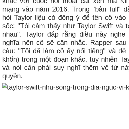
khác với cuộc hội thoại cắt xén mà Ki
mạng vào năm 2016. Trong "bản full" d
hỏi Taylor liệu có đồng ý để tên cô vào
sốc: "Tôi cảm thấy như Taylor Swift và t
nhau". Taylor đáp rằng điều này nghe 
nghĩa nên cô sẽ cân nhắc. Rapper sau 
câu: "Tôi đã làm cô ấy nổi tiếng" và đề 
khốn) trong một đoạn khác, tuy nhiên Tay
và nói cần phải suy nghĩ thêm về từ nà
quyền.