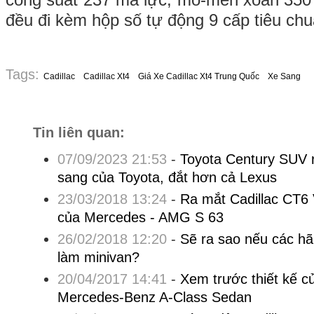
đều đi kèm hộp số tự động 9 cấp tiêu chu
Tags:
Cadillac
Cadillac Xt4
Giá Xe Cadillac Xt4 Trung Quốc
Xe Sang
Tin liên quan:
07/09/2023 21:53
-
Toyota Century SUV r
sang của Toyota, đắt hơn cả Lexus
23/03/2018 13:24
-
Ra mắt Cadillac CT6 V
của Mercedes - AMG S 63
26/02/2018 12:20
-
Sẽ ra sao nếu các hã
làm minivan?
20/04/2017 14:41
-
Xem trước thiết kế c
Mercedes-Benz A-Class Sedan