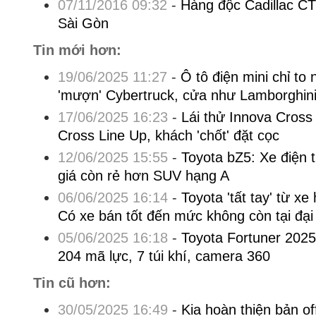
07/11/2016 09:32
-
Hàng độc Cadillac CT
Sài Gòn
Tin mới hơn:
19/06/2025 11:27
-
Ô tô điện mini chỉ to 
'mượn' Cybertruck, cửa như Lamborghin
17/06/2025 16:23
-
Lái thử Innova Cross 
Cross Line Up, khách 'chốt' đặt cọc
12/06/2025 15:55
-
Toyota bZ5: Xe điện 
giá còn rẻ hơn SUV hạng A
06/06/2025 16:14
-
Toyota 'tất tay' từ xe
Có xe bán tốt đến mức không còn tại đại 
05/06/2025 16:18
-
Toyota Fortuner 2025
204 mã lực, 7 túi khí, camera 360
Tin cũ hơn:
30/05/2025 16:49
-
Kia hoàn thiện bản o