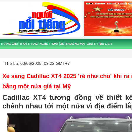
TRANG CHỦ
THỜI TRANG
NGHỆ THUẬT
XẾ
THƯƠNG MẠI
GIẢI TRÍ
DU LỊCH
Thứ ba, 03/06/2025, 09:22 GMT+7
Xe sang Cadillac XT4 2025 'rẻ như cho' khi ra
bằng một nửa giá tại Mỹ
Cadillac XT4 tương đồng về thiết kế
chênh nhau tới một nửa vì địa điểm lắ