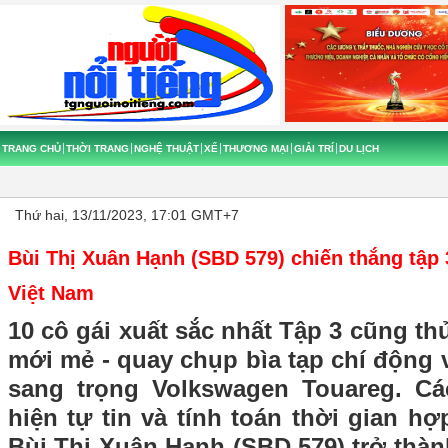
TRANG CHỦ
THỜI TRANG
NGHỆ THUẬT
XẾ
THƯƠNG MẠI
GIẢI TRÍ
DU LỊCH
Thứ hai, 13/11/2023, 17:01 GMT+7
Bùi Thị Xuân Hạnh (SBD 579) chiến thắng tập 
Việt Nam
10 cô gái xuất sắc nhất Tập 3 cũng th
mới mẻ - quay chụp bìa tạp chí động 
sang trọng Volkswagen Touareg. Cá
hiện tự tin và tính toán thời gian hợ
Bùi Thị Xuân Hạnh (SBD 579) trở thà