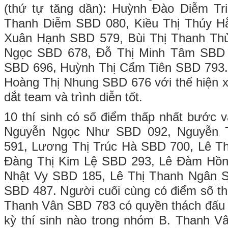
(thứ tự tăng dần): Huỳnh Đào Diễm T
Thanh Diễm SBD 080, Kiều Thị Thúy H
Xuân Hạnh SBD 579, Bùi Thị Thanh Th
Ngọc SBD 678, Đỗ Thị Minh Tâm SBD
SBD 696, Huỳnh Thị Cẩm Tiên SBD 793. 
Hoàng Thị Nhung SBD 676 với thể hiện xu
dắt team và trình diễn tốt.
10 thí sinh có số điểm thấp nhất bước v
Nguyễn Ngọc Như SBD 092, Nguyễn 
591, Lương Thị Trúc Hà SBD 700, Lê T
Đàng Thị Kim Lệ SBD 293, Lê Đàm Hồn
Nhật Vy SBD 185, Lê Thị Thanh Ngân 
SBD 487. Người cuối cùng có điểm số th
Thanh Vân SBD 783 có quyền thách đấu 
kỳ thí sinh nào trong nhóm B. Thanh V