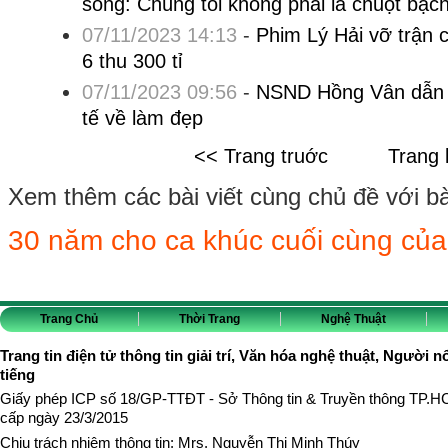
sóng: Chúng tôi không phải là chuột bạc
07/11/2023 14:13
-
Phim Lý Hải vỡ trận c
6 thu 300 tỉ
07/11/2023 09:56
-
NSND Hồng Vân dẫn d
tế về làm đẹp
<< Trang truớc
Trang 
Xem thêm các bài viết cùng chủ đề với bài 
30 năm cho ca khúc cuối cùng của
Trang Chủ
Thời Trang
Nghệ Thuật
Trang tin điện tử thông tin giải trí, Văn hóa nghệ thuật, Người n
tiếng
Giấy phép ICP số 18/GP-TTĐT - Sở Thông tin & Truyền thông TP.
cấp ngày 23/3/2015
Chịu trách nhiệm thông tin: Mrs. Nguyễn Thị Minh Thúy