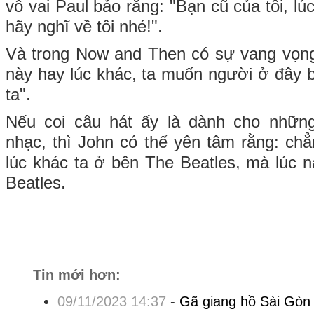
vỗ vai Paul bảo rằng: "Bạn cũ của tôi, lú
hãy nghĩ về tôi nhé!".
Và trong Now and Then có sự vang vọng
này hay lúc khác, ta muốn người ở đây b
ta".
Nếu coi câu hát ấy là dành cho nhữ
nhạc, thì John có thể yên tâm rằng: ch
lúc khác ta ở bên The Beatles, mà lúc 
Beatles.
Tin mới hơn:
09/11/2023 14:37
-
Gã giang hồ Sài Gòn