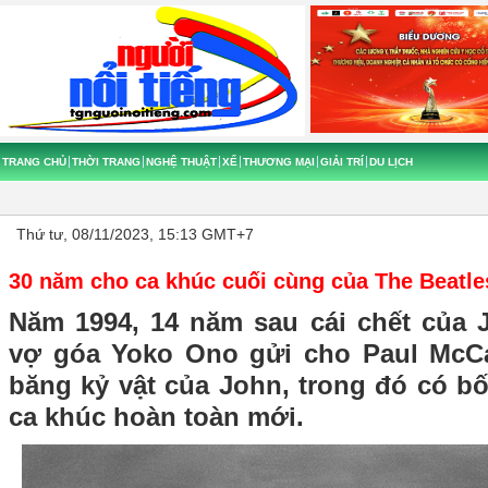
TRANG CHỦ
THỜI TRANG
NGHỆ THUẬT
XẾ
THƯƠNG MẠI
GIẢI TRÍ
DU LỊCH
Thứ tư, 08/11/2023, 15:13 GMT+7
30 năm cho ca khúc cuối cùng của The Beatle
Năm 1994, 14 năm sau cái chết của
vợ góa Yoko Ono gửi cho Paul McCa
băng kỷ vật của John, trong đó có b
ca khúc hoàn toàn mới.