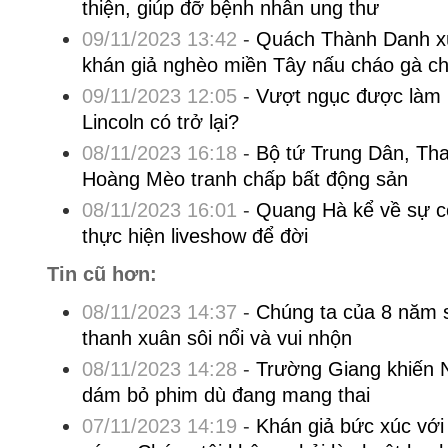
thiện, giúp đỡ bệnh nhân ung thư
09/11/2023 13:42
-
Quách Thành Danh x
khán giả nghèo miền Tây nấu cháo gà c
09/11/2023 12:05
-
Vượt ngục được làm 
Lincoln có trở lại?
08/11/2023 16:18
-
Bộ tứ Trung Dân, Tha
Hoàng Mèo tranh chấp bất động sản
08/11/2023 16:01
-
Quang Hà kể về sự c
thực hiện liveshow để đời
Tin cũ hơn:
08/11/2023 14:37
-
Chúng ta của 8 năm 
thanh xuân sôi nổi và vui nhộn
08/11/2023 14:28
-
Trường Giang khiến
dám bỏ phim dù đang mang thai
07/11/2023 14:19
-
Khán giả bức xúc với 